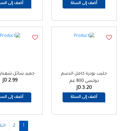
أضف إلى السلة
أضف إلى السل
حليب بودرة كامل الدسم
جميد سائل شعبان 1 كغ
2.99 JD
دولسي 800 غم
3.20 JD
أضف إلى السلة
أضف إلى السل
1
2
التا