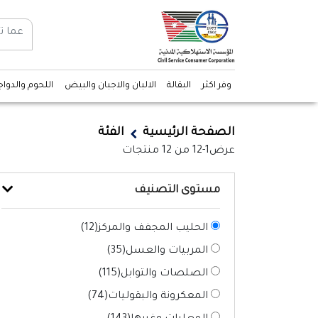
وفر اكثر
البقالة
الالبان والاجبان والبيض
اللحوم والدوا
الصفحة الرئيسية
الفئة
عرض
1-12
من
12
منتجات
مستوى التصنيف
الحليب المجفف والمركز(
12
)
المربيات والعسل(
35
)
الصلصات والتوابل(
115
)
المعكرونة والبقوليات(
74
)