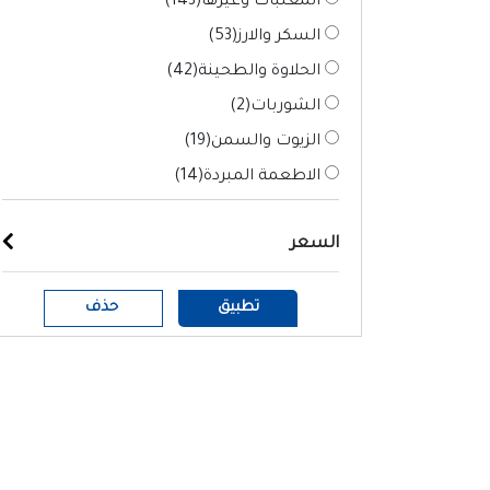
المعلبات وغيرها(
143
)
السكر والارز(
53
)
الحلاوة والطحينة(
42
)
الشوربات(
2
)
الزيوت والسمن(
19
)
الاطعمة المبردة(
14
)
السعر
تطبيق
حذف