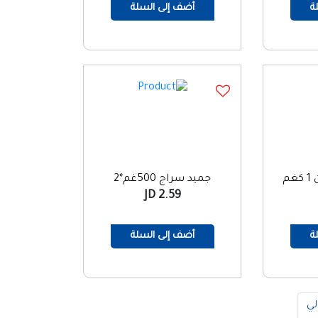
ة
أضف إلى السلة
م
جميد سراج 500غم*2
2.59 JD
ة
أضف إلى السلة
لي