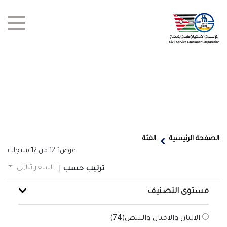
test title
العروض
الصفحة الرئيسية
الفئة
عرض
1-12
من
12
منتجات
أخبار
السعر تنازلي
ترتيب حسب
|
الفروع
مستوى التصنيف
اتصل بنا
الالبان والاجبان والبيض(
74
)