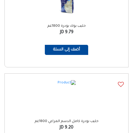
حليب بوك بودرة 1800غم
9.79 JD
أضف إلى السلة
حليب بودرة كامل الدسم المراعي 1800غم
9.20 JD