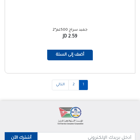
جميد سراج 500غم*2
2.59 JD
أضف إلى السلة
1
2
التالي
أشترك الآن