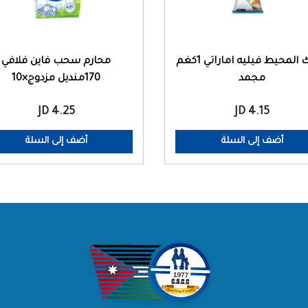
سمك المحيط فيليه اماراتي 1كغم
محارم سحب فاين فلافي
مجمد
170منديل مزدوج×10
4.25 JD
4.15 JD
أضف إلى السلة
أضف إلى السلة