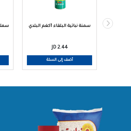
جميد سائل الباشا (2 عبوة ×500
سمنة نباتية البلقاء 1كغم البلدي
2.44 JD
أضف إلى السلة