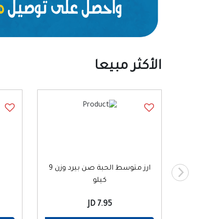
الأكثر مبيعا
سمك المحيط فيليه اماراتي 1كغم
ارز متوسط الحبة صن بيرد وزن 9
ا
كيلو
7.95 JD