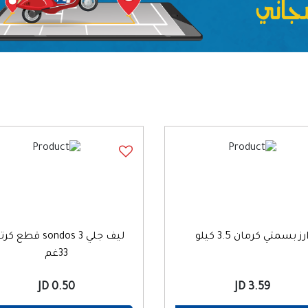
رز بسمتي كرمان 3.5 كيلو
ليف جلي sondos 3 قطع 
33غم
0.50 JD
3.59 JD