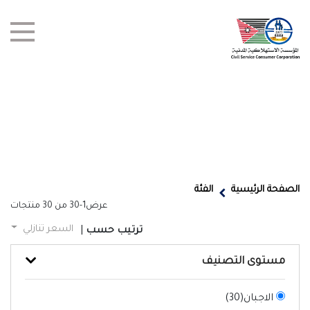
test title
العروض
الصفحة الرئيسية
الفئة
عرض
1-30
من
30
منتجات
أخبار
السعر تنازلي
ترتيب حسب
|
الفروع
مستوى التصنيف
اتصل بنا
الاجبان(
30
)