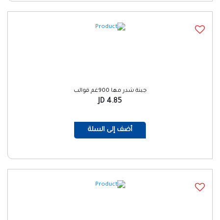
جبنة شدر مها 900غم قوالب
4.85 JD
أضف إلى السلة