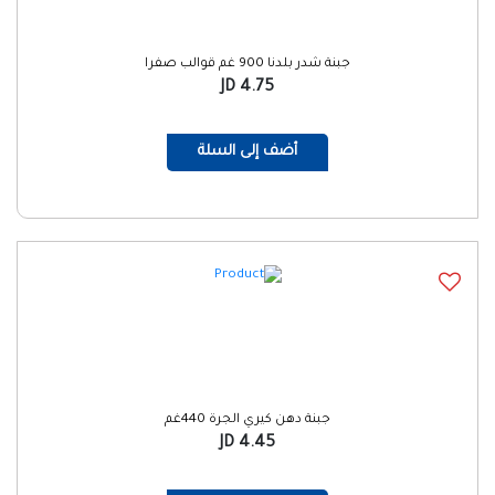
جبنة شدر بلدنا 900 غم قوالب صفرا
4.75 JD
أضف إلى السلة
جبنة دهن كيري الجرة 440غم
4.45 JD