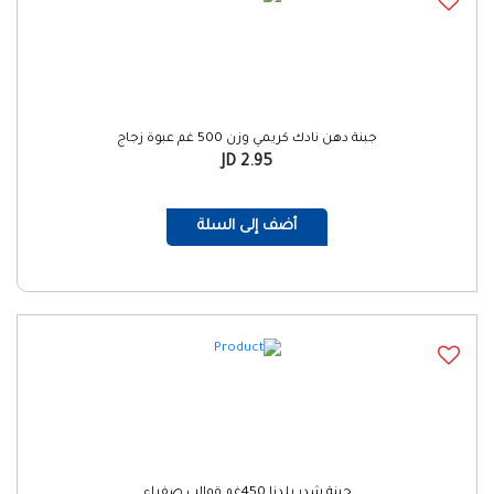
جبنة دهن نادك كريمي وزن 500 غم عبوة زجاج
2.95 JD
أضف إلى السلة
جبنة شدر بلدنا 450غم قوالب صفراء