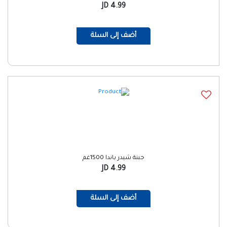
4.99 JD
أضف إلى السلة
جبنة شيدر باندا 1500غم
4.99 JD
أضف إلى السلة