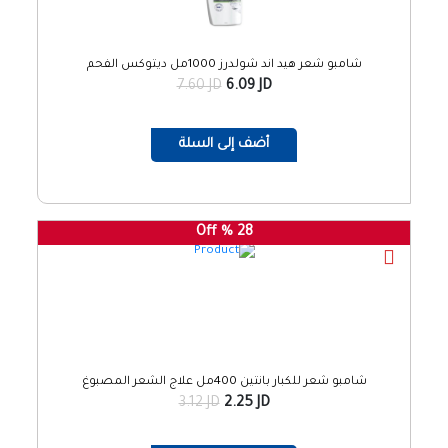
شامبو شعر هيد اند شولدرز 1000مل ديتوكس الفحم
7.60 JD
6.09 JD
أضف إلى السلة
28 % Off
شامبو شعر للكبار بانتين 400مل علاج الشعر المصبوغ
3.12 JD
2.25 JD