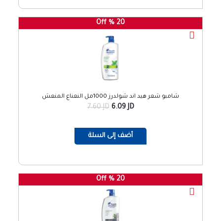
20 % Off
شامبو شعر هيد اند شولدرز 1000مل النعناع المنعش
7.60 JD
6.09 JD
أضف إلى السلة
20 % Off