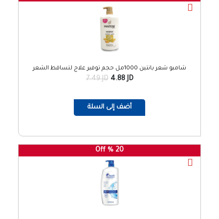
شامبو شعر بانتين 1000مل حجم توفير علاج لتساقط الشعر
7.49 JD
4.88 JD
أضف إلى السلة
20 % Off