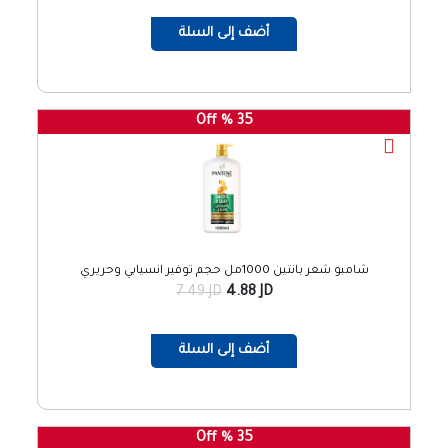
أضف إلى السلة
35 % Off
شامبو شعر بانتين 1000مل حجم توفير انسيابي وحريري
7.49 JD
4.88 JD
أضف إلى السلة
35 % Off